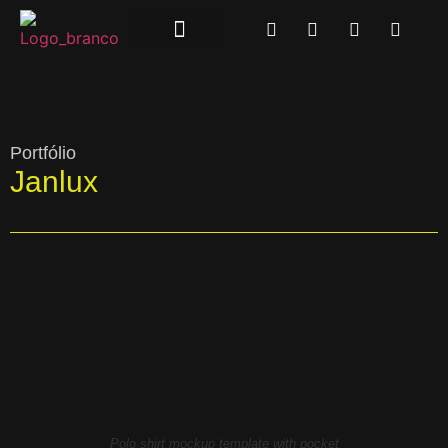
Portfólio
Janlux
Polo shirt mockup template with pocket